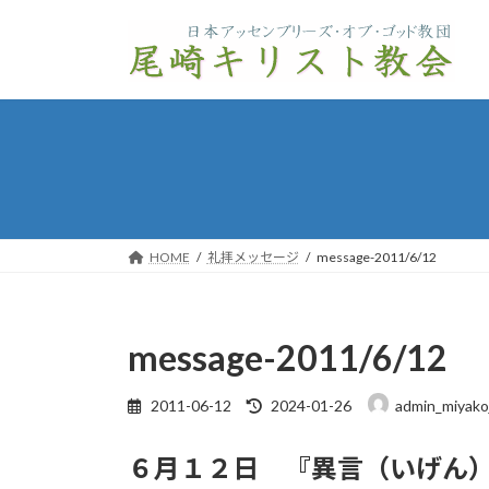
コ
ナ
ン
ビ
テ
ゲ
ン
ー
ツ
シ
へ
ョ
ス
ン
キ
に
ッ
移
プ
動
HOME
礼拝メッセージ
message-2011/6/12
message-2011/6/12
最
2011-06-12
2024-01-26
admin_miyako
終
更
６月１２日 『異言（いげん
新
日