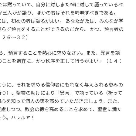
では黙っていて、自分に対しまた神に対して語っているべ
か三人かが語り、ほかの者はそれを吟味すべきである。
は、初めの者は黙るがよい。 あなたがたは、みんなが学
らず預言をすることができるのだから。 かつ、預言者の
：２６～３２）
から、預言することを熱心に求めなさい。また、異言を語
のことを適宜に、かつ秩序を正して行うがよい」（１４：
うに、それを求める信仰者にもれなく与えられる恵みの
祈り）、聖霊の助けにより「異言」で語っている（祈って
御心を知って個人の徳を高めていただきましょう。また、
配慮しつつ、教会の徳を高めることを求めて、聖霊に満た
ょう。ハレルヤ！