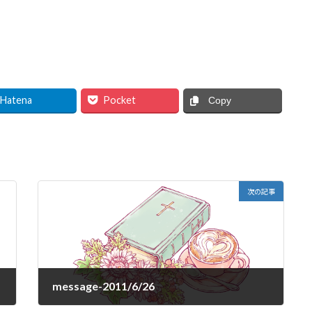
Hatena
Pocket
Copy
次の記事
message-2011/6/26
2011-06-26