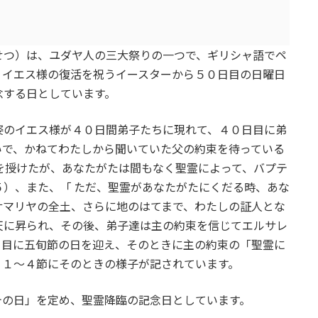
つ）は、ユダヤ人の三大祭りの一つで、ギリシャ語でペ
、イエス様の復活を祝うイースターから５０日目の日曜日
念する日としています。
のイエス様が４０日間弟子たちに現れて、４０日目に弟
いで、かねてわたしから聞いていた父の約束を待っている
を授けたが、あなたがたは間もなく聖霊によって、バプテ
）、また、「 ただ、聖霊があなたがたにくだる時、あな
サマリヤの全土、さらに地のはてまで、わたしの証人とな
天に昇られ、その後、弟子達は主の約束を信じてエルサレ
日目に五旬節の日を迎え、そのときに主の約束の「聖霊に
。１～４節にそのときの様子が記されています。
の日」を定め、聖霊降臨の記念日としています。