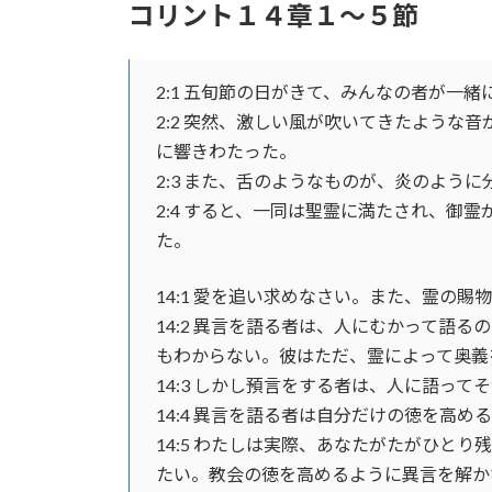
コリント１４章１～５節
時
:
2:1 五旬節の日がきて、みんなの者が一緒
2:2 突然、激しい風が吹いてきたような
に響きわたった。
2:3 また、舌のようなものが、炎のよう
2:4 すると、一同は聖霊に満たされ、御
た。
14:1 愛を追い求めなさい。また、霊の
14:2 異言を語る者は、人にむかって語
もわからない。彼はただ、霊によって奥義
14:3 しかし預言をする者は、人に語っ
14:4 異言を語る者は自分だけの徳を高
14:5 わたしは実際、あなたがたがひと
たい。教会の徳を高めるように異言を解か