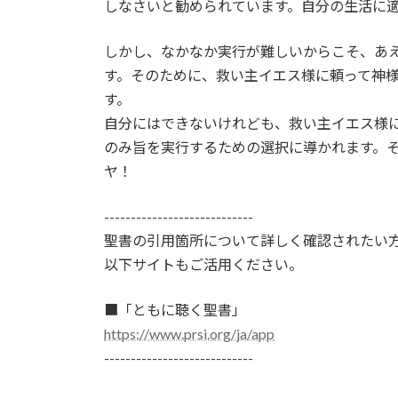
しなさいと勧められています。自分の生活に
しかし、なかなか実行が難しいからこそ、あ
す。そのために、救い主イエス様に頼って神
す。
自分にはできないけれども、救い主イエス様
のみ旨を実行するための選択に導かれます。
ヤ！
----------------------------
聖書の引用箇所について詳しく確認されたい
以下サイトもご活用ください。
■「ともに聴く聖書」
https://www.prsi.org/ja/app
----------------------------