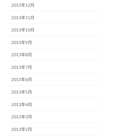
2013年12月
2013年11月
2013年10月
2013年9月
2013年8月
2013年7月
2013年6月
2013年5月
2013年4月
2013年3月
2013年2月