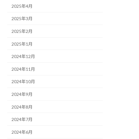
2025年4月
2025年3月
2025年2月
2025年1月
2024年12月
2024年11月
2024年10月
2024年9月
2024年8月
2024年7月
2024年6月