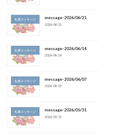
message-2026/06/21
礼拝メッセージ
2026-06-21
message-2026/06/14
礼拝メッセージ
2026-06-14
message-2026/06/07
礼拝メッセージ
2026-06-07
message-2026/05/31
礼拝メッセージ
2026-05-31