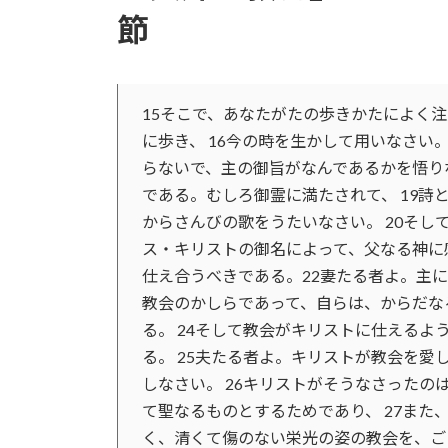
節
時
:
15そこで、あなたがたの歩きかたによく
に歩き、 16今の時を生かして用いなさい
らないで、主の御旨がなんであるかを悟り
である。むしろ御霊に満たされて、 19
からさんびの歌をうたいなさい。 20そ
ス・キリストの御名によって、父なる神に
仕え合うべきである。22妻たる者よ。主に
教会のかしらであって、自らは、からだな
る。 24そして教会がキリストに仕える
る。 25夫たる者よ。キリストが教会を
しなさい。 26キリストがそうなさった
て聖なるものとするためであり、 27ま
く、清くて傷のない栄光の姿の教会を、ご